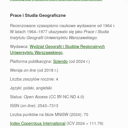
Prace i Studia Geograficzne
Recenzowane czasopismo naukowe wydawane od 1964 r.
W latach 1964–1977 ukazywało się jako
Prace i Studia
Instytutu Geografii Uniwersytetu Warszawskiego
.
Wydawca:
Wydział Geografii i Studiów Regionalnych
Uniwersytetu Warszawskiego
.
Platforma publikacyjna:
Sciendo
(od 2024 r.)
Wersja
on-line
(od 2018 r.)
Liczba zeszytów rocznie: 4
Języki: polski, angielski
Status:
Open Access
(CC BY-NC-ND 4.0)
ISSN (
on-line
): 2543–7313
Liczba punktów na liście MNiSW (2024): 70
Index Copernicus International
(ICV 2024 = 111.79)