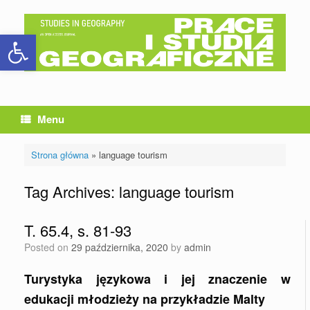
Skip
to
Otwórz pasek narzędzi
content
Menu
Strona główna
»
language tourism
Tag Archives:
language tourism
T. 65.4, s. 81-93
Posted on
29 października, 2020
by
admin
Turystyka językowa i jej znaczenie w
edukacji młodzieży na przykładzie Malty