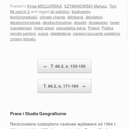
Posted in
Kinga MIELCARSKA
,
SZYMANOWSKI Mariusz
,
Tom
66 zeszyt 2
and tagged
air pollution
,
biodiversity
,
bioróżnorodność
,
climate change
,
defoliacja
,
defoliation
,
dendrochronologia
,
dendrochronology
,
drought
,
drzewostan
,
forest
management
,
forest stand
,
gospodarka leśna
,
Poland
,
Polska
,
remote sensing
,
susza
,
teledetekcja
,
zanieczyszczenie powietrza
,
zmiany klimatu
.
Post navigation
←
T. 66.2, s. 133-150
T. 66.2, s. 171-184
→
Prace i Studia Geograficzne
Recenzowane czasopismo naukowe wydawane od 1964 r.