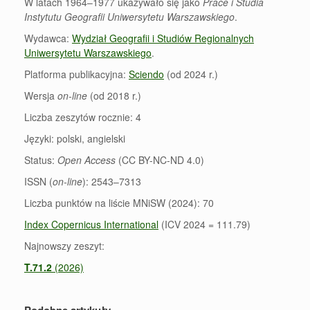
W latach 1964–1977 ukazywało się jako
Prace i Studia
Instytutu Geografii Uniwersytetu Warszawskiego
.
Wydawca:
Wydział Geografii i Studiów Regionalnych
Uniwersytetu Warszawskiego
.
Platforma publikacyjna:
Sciendo
(od 2024 r.)
Wersja
on-line
(od 2018 r.)
Liczba zeszytów rocznie: 4
Języki: polski, angielski
Status:
Open Access
(CC BY-NC-ND 4.0)
ISSN (
on-line
): 2543–7313
Liczba punktów na liście MNiSW (2024): 70
Index Copernicus International
(ICV 2024 = 111.79)
Najnowszy zeszyt:
T.71.2
(2026)