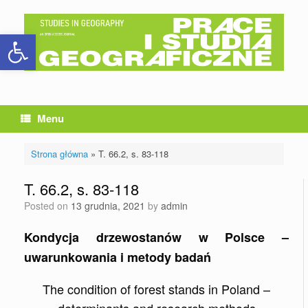
Skip
to
Otwórz pasek narzędzi
content
Menu
Strona główna
»
T. 66.2, s. 83-118
T. 66.2, s. 83-118
Posted on
13 grudnia, 2021
by
admin
Kondycja drzewostanów w Polsce –
uwarunkowania i metody badań
The condition of forest stands in Poland –
determinants and research methods