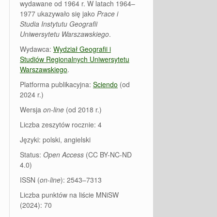
wydawane od 1964 r. W latach 1964–
1977 ukazywało się jako
Prace i
Studia Instytutu Geografii
Uniwersytetu Warszawskiego
.
Wydawca:
Wydział Geografii i
Studiów Regionalnych Uniwersytetu
Warszawskiego
.
Platforma publikacyjna:
Sciendo
(od
2024 r.)
Wersja
on-line
(od 2018 r.)
Liczba zeszytów rocznie: 4
Języki: polski, angielski
Status:
Open Access
(CC BY-NC-ND
4.0)
ISSN (
on-line
): 2543–7313
Liczba punktów na liście MNiSW
(2024): 70