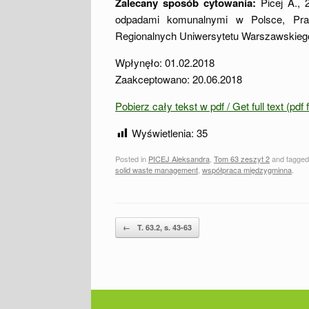
Zalecany sposób cytowania:
Picej A., 
odpadami komunalnymi w Polsce, Prac
Regionalnych Uniwersytetu Warszawskieg
Wpłynęło: 01.02.2018
Zaakceptowano: 20.06.2018
Pobierz cały tekst w pdf / Get full text (pdf
Wyświetlenia:
35
Posted in
PICEJ Aleksandra
,
Tom 63 zeszyt 2
and tagge
solid waste management
,
współpraca międzygminna
.
Post navigation
←
T. 63.2, s. 43-63