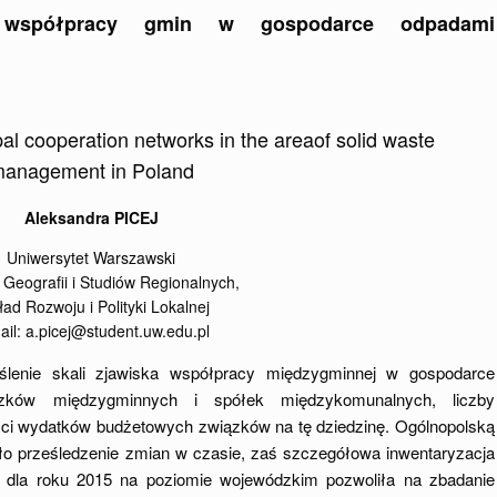
eci współpracy gmin w gospodarce odpadami
ipal cooperation networks in the areaof solid waste
anagement in Poland
Aleksandra PICEJ
Uniwersytet Warszawski
 Geografii i Studiów Regionalnych,
ład Rozwoju i Polityki Lokalnej
ail: a.picej@student.uw.edu.pl
eślenie skali zjawiska współpracy międzygminnej w gospodarce
zków międzygminnych i spółek międzykomunalnych, liczby
ści wydatków budżetowych związków na tę dziedzinę. Ogólnopolską
wiło prześledzenie zmian w czasie, zaś szczegółowa inwentaryzacja
 dla roku 2015 na poziomie wojewódzkim pozwoliła na zbadanie