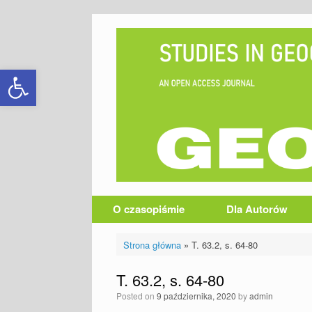
Skip
to
content
Otwórz pasek narzędzi
O czasopiśmie
Dla Autorów
Strona główna
»
T. 63.2, s. 64-80
T. 63.2, s. 64-80
Posted on
9 października, 2020
by
admin