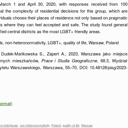
arch 1 and April 30, 2020, with responses received from 100
eal the complexity of residential decisions for this group, which are
viduals choose their places of residence not only based on pragmatic
ts where they can feel accepted and safe. The study found general
ified central districts as the most LGBT+ friendly areas.
s, non-heteronormativity, LGBT+, quality of life, Warsaw, Poland
Dudek-Mańkowska S., Zapert A., 2023, Warszawa jako miejsce
tywnych mieszkańców,
Prace i Studia Geograficzne
, 68.3, Wydział
sytetu Warszawskiego, Warszawa, 55–70, DOI: 10.48128/pisg/2023-
 format)
e individuals
,
non-heteronormativity
,
Poland
,
quality of life
,
Warsaw
.