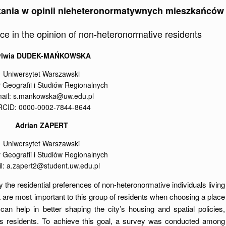
kania w opinii nieheteronormatywnych mieszkańców
ce in the opinion of non-heteronormative residents
ylwia DUDEK-MAŃKOWSKA
Uniwersytet Warszawski
 Geografii i Studiów Regionalnych
mail: s.mankowska@uw.edu.pl
CID: 0000-0002-7844-8644
Adrian ZAPERT
Uniwersytet Warszawski
 Geografii i Studiów Regionalnych
l: a.zapert2@student.uw.edu.pl
ify the residential preferences of non-heteronormative individuals living
t are most important to this group of residents when choosing a place
can help in better shaping the city’s housing and spatial policies,
l its residents. To achieve this goal, a survey was conducted among