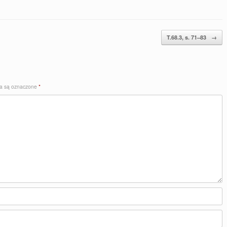
T.68.3, s. 71–83
→
a są oznaczone
*