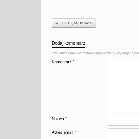
Post navigation
←
T. 61.1, ss. 197–208
Dodaj komentarz
Twój adres email nie zostanie opublikowany.
Wymagane pol
Komentarz
*
Nazwa
*
Adres email
*