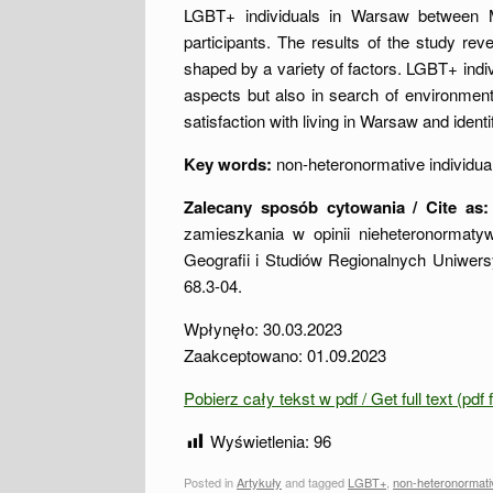
LGBT+ individuals in Warsaw between M
participants. The results of the study rev
shaped by a variety of factors. LGBT+ indi
aspects but also in search of environmen
satisfaction with living in Warsaw and ident
Key words:
non-heteronormative individual
Zalecany sposób cytowania / Cite as:
zamieszkania w opinii nieheteronorma
Geografii i Studiów Regionalnych Uniwer
68.3-04.
Wpłynęło: 30.03.2023
Zaakceptowano: 01.09.2023
Pobierz cały tekst w pdf / Get full text (pdf
Wyświetlenia:
96
Posted in
Artykuły
and tagged
LGBT+
,
non-heteronormativ