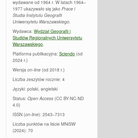
wydawane od 1964 r. W latach 1964–
1977 ukazywało się jako
Prace i
Studia Instytutu Geografii
Uniwersytetu Warszawskiego
.
Wydawca:
Wydział Geografii i
Studiów Regionalnych Uniwersytetu
Warszawskiego
.
Platforma publikacyjna:
Sciendo
(od
2024 r.)
Wersja
on-line
(od 2018 r.)
Liczba zeszytów rocznie: 4
Języki: polski, angielski
Status:
Open Access
(CC BY-NC-ND
4.0)
ISSN (
on-line
): 2543–7313
Liczba punktów na liście MNiSW
(2024): 70