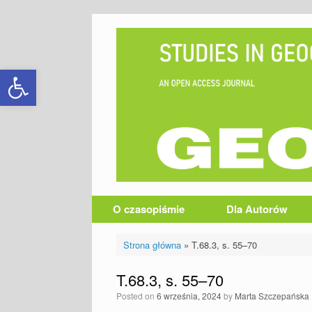
Skip
to
content
Otwórz pasek narzędzi
O czasopiśmie
Dla Autorów
Strona główna
»
T.68.3, s. 55–70
T.68.3, s. 55–70
Posted on
6 września, 2024
by
Marta Szczepańska