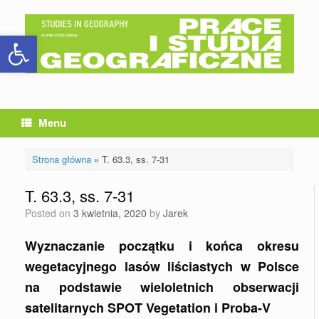
Skip
to
Otwórz pasek narzędzi
content
Menu
Strona główna
»
T. 63.3, ss. 7-31
T. 63.3, ss. 7-31
Posted on
3 kwietnia, 2020
by
Jarek
Wyznaczanie początku i końca okresu
wegetacyjnego lasów liściastych w Polsce
na podstawie wieloletnich obserwacji
satelitarnych SPOT Vegetation i Proba-V