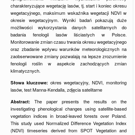
charakteryzujące wegetację lasów, tj. start i koniec okresu
wegetacyjnego, maksimum wskaźnika wegetacji NDVI w
okresie wegetacyjnym. Wyniki badań pokazują duże
możliwości wykorzystania danych satelitarnych do
badania fenologii lasów liściastych w Polsce.
Monitorowanie zmian czasu trwania okresu wegetacyjnego
oraz zbadanie wpływu warunków meteorologicznych na
zaobserwowane zmiany pozwalają na lepsze zrozumienie
fenologii roślin w aspekcie zachodzących zmian
klimatycznych.
Słowa kluczowe:
okres wegetacyjny, NDVI, monitoring
lasów, test Manna-Kendalla, zdjęcia satelitarne
Abstract:
The paper presents the results on the
investigating phenological changes using satellite-based
vegetation indices in broad-leaved forests over Poland.
This study used Normalized Difference Vegetation Index
(NDVI) timeseries derived from SPOT Vegetation and