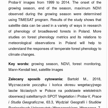
Proba-V images from 1999 to 2014. The onset of the
growing season, end of the season, maximum NDVI
observed during the growing season were determined
using TIMESAT program. Results of the study shows that
satellite data can be used in a variety of ways in research
of phenology of broadleaved forests in Poland. More
studies on forest phenology metrics and its relations to
meteorological observations in Poland will help to
understand the responses of temperate forest phenology to
climate changes.
Key words:
growing season, NDVI, forest monitoring,
Mann-Kendall test, satellite images
Zalecany sposób cytowania:
Bartold M., 2018,
Wyznaczanie początku i końca okresu wegetacyjnego
lasów liściastych w Polsce na podstawie wieloletnich
obserwacji satelitarnych SPOT Vegetation i Proba-V,
Prace
i Studia Geograficzne
, 63.3, Wydział Geografii i Studiów
Regionalnych Uniwersytetu Warszawskiego, Warszawa, 7-