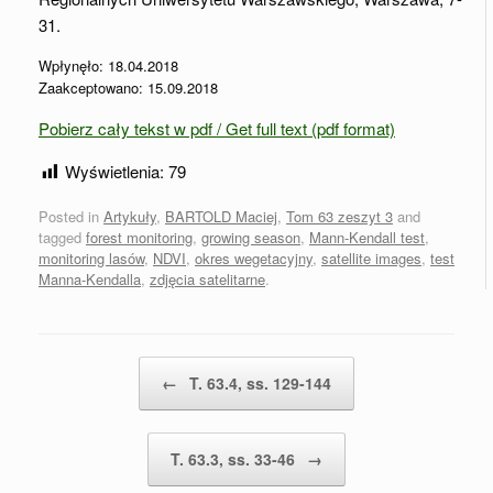
31.
Wpłynęło: 18.04.2018
Zaakceptowano: 15.09.2018
Pobierz cały tekst w pdf / Get full text (pdf format)
Wyświetlenia:
79
Posted in
Artykuły
,
BARTOLD Maciej
,
Tom 63 zeszyt 3
and
tagged
forest monitoring
,
growing season
,
Mann-Kendall test
,
monitoring lasów
,
NDVI
,
okres wegetacyjny
,
satellite images
,
test
Manna-Kendalla
,
zdjęcia satelitarne
.
Post navigation
←
T. 63.4, ss. 129-144
T. 63.3, ss. 33-46
→