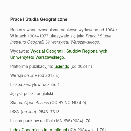
Prace i Studia Geograficzne
Recenzowane czasopismo naukowe wydawane od 1964 r.
W latach 1964–1977 ukazywało się jako
Prace i Studia
Instytutu Geografii Uniwersytetu Warszawskiego
.
Wydawca:
Wydział Geografii i Studiów Regionalnych
Uniwersytetu Warszawskiego
.
Platforma publikacyjna:
Sciendo
(od 2024 r.)
Wersja
on-line
(od 2018 r.)
Liczba zeszytów rocznie: 4
Języki: polski, angielski
Status:
Open Access
(CC BY-NC-ND 4.0)
ISSN (
on-line
): 2543–7313
Liczba punktów na liście MNiSW (2024): 70
Index Copernicus International
(ICV 2024 = 111.79)