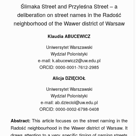
Ślimaka Street and Przyleśna Street – a
deliberation on street names in the Radość
neighborhood of the Wawer district of Warsaw
Klaudia ABUCEWICZ
Uniwersytet Warszawski
Wydział Polonistyki
e-mail: k.abucewicz2@uw.edu.pl
ORCID: 0000-0001-7612-2985
Alicja DZIĘCIOŁ
Uniwersytet Warszawski
Wydział Polonistyki
e-mail: ab.dzieciol@uw.edu.pl
ORCID: 0000-0002-6798-0408
Abstract:
This article focuses on the street naming in the
Radość neighbourhood in the Wawer district of Warsaw. It
draws attention to a very specific timing of naming streets