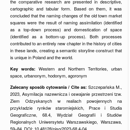
the comparative research are presented in descriptive,
cartographic and tabular form. Based on them, it was
concluded that the naming changes of the old town market
squares were the result of naming assimilation (identified
as a top-down process) and domestication of space
(identified as a bottom-up process). Both processes
contributed to an entirely new chapter in the history of cities
in these lands, creating a semantic storyline construct that
is unique in Poland and the world.
Key words:
Western and Northern Territories, urban
space, urbanonym, hodonym, agoronym
Zalecany sposób cytowania / Cite as:
Szczepańska M.,
2023, Asymilacja nazewnicza i oswajanie przestrzeni tzw.
Ziem Odzyskanych w realiach powojennych na
przykładzie rynków staromiejskich, Prace i Studia
Geograficzne, 68.4, Wydział Geografii i Studiów
Regionalnych Uniwersytetu Warszawskiego, Warszawa,
59–84, DOI: 10.48128/pisg/2023-68.4-04