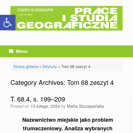
Skip
to
Otwórz pasek narzędzi
content
Menu
Strona główna
»
Artykuły
»
Tom 68 zeszyt 4
Category Archives:
Tom 68 zeszyt 4
T. 68.4, s. 199–209
Posted on
13 lutego, 2024
by
Marta Szczepańska
Nazewnictwo miejskie jako problem
tłumaczeniowy. Analiza wybranych