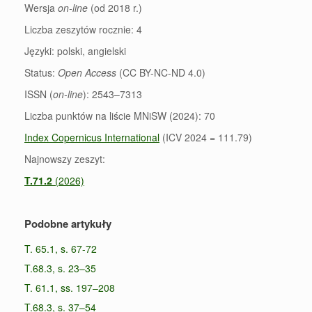
Wersja
on-line
(od 2018 r.)
Liczba zeszytów rocznie: 4
Języki: polski, angielski
Status:
Open Access
(CC BY-NC-ND 4.0)
ISSN (
on-line
): 2543–7313
Liczba punktów na liście MNiSW (2024): 70
Index Copernicus International
(ICV 2024 = 111.79)
Najnowszy zeszyt:
T.71.2
(2026)
Podobne artykuły
T. 65.1, s. 67-72
T.68.3, s. 23–35
T. 61.1, ss. 197–208
T.68.3, s. 37–54